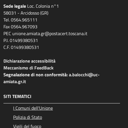
Sede legale
Loc. Colonia n°1
58031 - Arcidosso (GR)
Tel. 0564.965111
Fax 0564.967093
PEC unione.amiata.gr@postacert.toscana.it
P.I. 01499380531
C.F. 01499380531
Dichiarazione accessibilità
Meccanismo di FeedBack
Segnalazione di non conformità:
a.balocchi@uc-
amiata.gr.it
SITI TEMATICI
I Comuni dell'Unione
Polizia di Stato
Vigili del fuoco