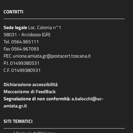
CONTATTI
Sede legale
Loc. Colonia n°1
58031 - Arcidosso (GR)
Tel. 0564.965111
Fax 0564.967093
PEC unione.amiata.gr@postacert.toscana.it
P.I. 01499380531
C.F. 01499380531
Dichiarazione accessibilità
Meccanismo di FeedBack
Segnalazione di non conformità:
a.balocchi@uc-
amiata.gr.it
SITI TEMATICI