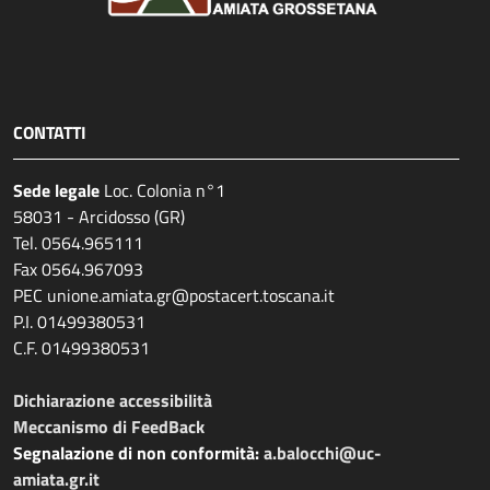
CONTATTI
Sede legale
Loc. Colonia n°1
58031 - Arcidosso (GR)
Tel. 0564.965111
Fax 0564.967093
PEC unione.amiata.gr@postacert.toscana.it
P.I. 01499380531
C.F. 01499380531
Dichiarazione accessibilità
Meccanismo di FeedBack
Segnalazione di non conformità:
a.balocchi@uc-
amiata.gr.it