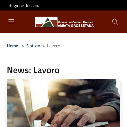
Salta al contenuto principale
Regione Toscana
Home
>
Notizie
>
Lavoro
News: Lavoro