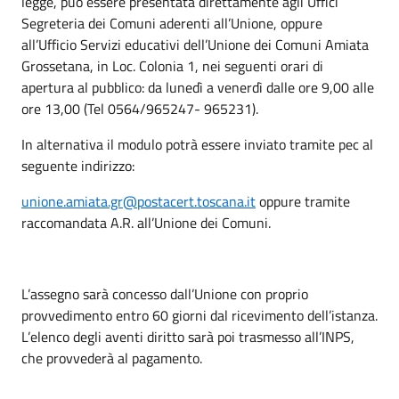
legge, può essere presentata direttamente agli Uffici
Segreteria dei Comuni aderenti all’
Unione
, oppure
all’Ufficio Servizi educativi dell’
Unione
dei Comuni Amiata
Grossetana, in Loc. Colonia 1, nei seguenti orari di
apertura al pubblico: da lunedì a venerdì dalle ore 9,00 alle
ore 13,00 (Tel 0564/965247- 965231).
In alternativa il modulo potrà essere inviato tramite pec al
seguente indirizzo:
unione
.amiata.gr@postacert.
toscana.it
oppure tramite
raccomandata A.R. all’
Unione
dei Comuni.
L’assegno sarà concesso dall’
Unione
con proprio
provvedimento entro 60 giorni dal ricevimento dell’istanza.
L’elenco degli aventi diritto sarà poi trasmesso all’INPS,
che provvederà al pagamento.