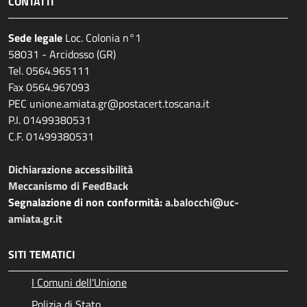
CONTATTI
Sede legale
Loc. Colonia n°1
58031 - Arcidosso (GR)
Tel. 0564.965111
Fax 0564.967093
PEC unione.amiata.gr@postacert.toscana.it
P.I. 01499380531
C.F. 01499380531
Dichiarazione accessibilità
Meccanismo di FeedBack
Segnalazione di non conformità:
a.balocchi@uc-
amiata.gr.it
SITI TEMATICI
I Comuni dell'Unione
Polizia di Stato