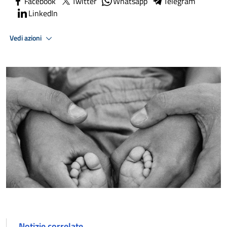
Facebook
Twitter
Whatsapp
Telegram
LinkedIn
Vedi azioni
Notizie correlate