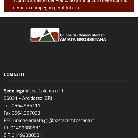
Incontro a Castel del Piano: 80 anni di voto delle donne:
memoria e impegno per il futuro
CONTATTI
Sede legale
Loc. Colonia n°1
58031 - Arcidosso (GR)
Tel. 0564.965111
Fax 0564.967093
PEC unione.amiata.gr@postacert.toscana.it
P.I. 01499380531
C.F. 01499380531