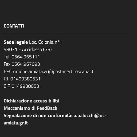
CONTATTI
Sede legale
Loc. Colonia n°1
58031 - Arcidosso (GR)
Tel. 0564.965111
Fax 0564.967093
PEC unione.amiata.gr@postacert.toscana.it
P.I. 01499380531
C.F. 01499380531
Dichiarazione accessibilità
Meccanismo di FeedBack
Segnalazione di non conformità:
a.balocchi@uc-
amiata.gr.it