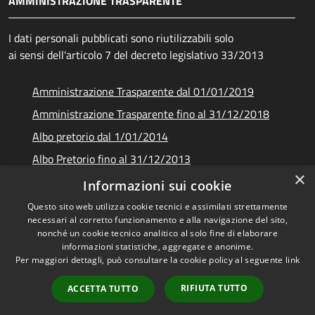
AMMINISTRAZIONE TRASPARENTE
I dati personali pubblicati sono riutilizzabili solo
ai sensi dell'articolo 7 del decreto legislativo 33/2013
Amministrazione Trasparente dal 01/01/2019
Amministrazione Trasparente fino al 31/12/2018
Albo pretorio dal 1/01/2014
Albo Pretorio fino al 31/12/2013
×
Documenti e dati
Informazioni sui cookie
Questo sito web utilizza cookie tecnici e assimilati strettamente
necessari al corretto funzionamento e alla navigazione del sito,
nonché un cookie tecnico analitico al solo fine di elaborare
informazioni statistiche, aggregate e anonime.
RSS
Copyright © 2026 • Unione dei
Per maggiori dettagli, può consultare la cookie policy al seguente
link
Accessibilità
Comuni Montani Amiata
Privacy
Grossetana • Powered by
RIFIUTA TUTTO
ACCETTA TUTTO
Cookie
Municipium
Accesso
•