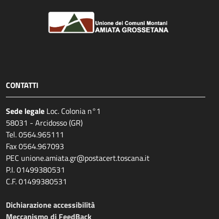
CONTATTI
Sede legale
Loc. Colonia n°1
58031 - Arcidosso (GR)
Tel. 0564.965111
Fax 0564.967093
PEC unione.amiata.gr@postacert.toscana.it
P.I. 01499380531
C.F. 01499380531
Dichiarazione accessibilità
Meccanismo di FeedBack