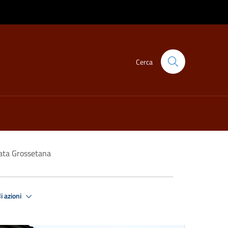
Cerca
iata Grossetana
i azioni