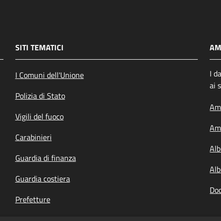
SITI TEMATICI
AM
I d
I Comuni dell'Unione
ai 
Polizia di Stato
Amm
Vigili del fuoco
Amm
Carabinieri
Alb
Guardia di finanza
Alb
Guardia costiera
Doc
Prefetture
Questure