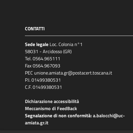
CONTATTI
Sede legale
Loc. Colonia n°1
58031 - Arcidosso (GR)
Tel. 0564.965111
Fax 0564.967093
PEC unione.amiata.gr@postacert.toscana.it
P.I. 01499380531
C.F. 01499380531
Dichiarazione accessibilità
Meccanismo di FeedBack
Segnalazione di non conformità:
a.balocchi@uc-
amiata.gr.it