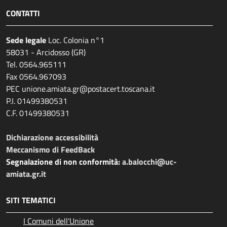
CONTATTI
Sede legale
Loc. Colonia n°1
58031 - Arcidosso (GR)
Tel. 0564.965111
Fax 0564.967093
PEC unione.amiata.gr@postacert.toscana.it
P.I. 01499380531
C.F. 01499380531
Dichiarazione accessibilità
Meccanismo di FeedBack
Segnalazione di non conformità:
a.balocchi@uc-
amiata.gr.it
SITI TEMATICI
I Comuni dell'Unione